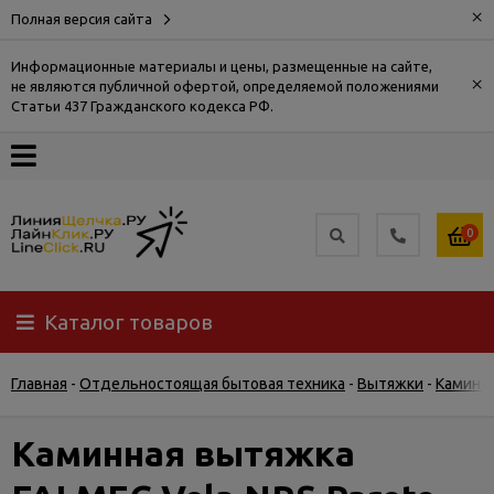
×
Полная версия сайта
Информационные материалы и цены, размещенные на сайте,
×
не являются публичной офертой, определяемой положениями
О
Статьи 437 Гражданского кодекса РФ.
компании
Оплата
0
Доставка
Каталог товаров
Самовывоз
Главная
-
Отдельностоящая бытовая техника
-
Вытяжки
-
Каминн
Гарантия
и
возврат
Каминная вытяжка