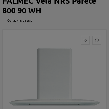
FALMEC Vela NRS Parete
Услуги
и
800 90 WH
сервис
Оставить отзыв
Статьи
и
новости