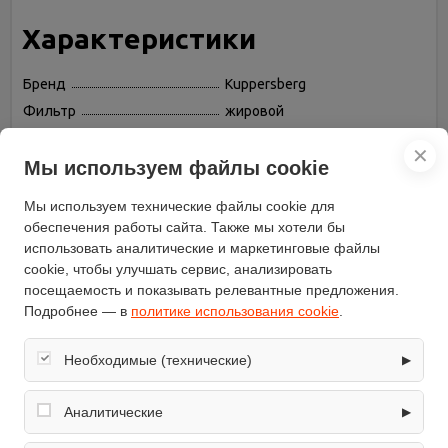
Характеристики
Бренд
Kuppersberg
Фильтр
жировой
Максимальная
✕
производительность (куб. м/
800
Мы используем файлы cookie
ч)
Ширина (см)
90
Мы используем технические файлы cookie для
Освещение
галогенная лампа
обеспечения работы сайта. Также мы хотели бы
использовать аналитические и маркетинговые файлы
Таймер
есть
cookie, чтобы улучшать сервис, анализировать
Материал корпуса
металл/стекло
посещаемость и показывать релевантные предложения.
Максимальный уровень
Подробнее — в
политике использования cookie
.
58
шума (дБ)
Глубина (см)
49
Необходимые (технические)
▶
Управление
механическое, кнопочное
Обеспечивают корректную работу сайта: оформление
Интенсивный режим
нет
заказа, корзина, вход в личный кабинет. Без них основные
Аналитические
▶
функции могут быть недоступны.
модель
Kaminox 90 X 4HPB
Собирают обезличенную информацию о посещениях и