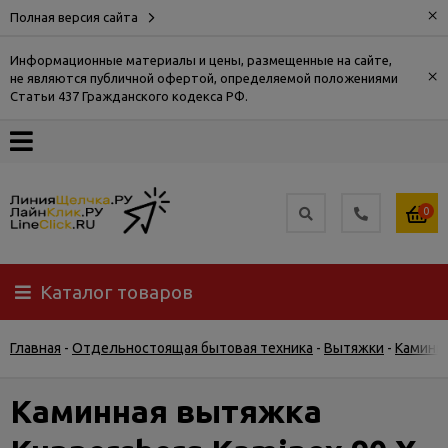
×
Полная версия сайта
Информационные материалы и цены, размещенные на сайте,
×
не являются публичной офертой, определяемой положениями
О
Статьи 437 Гражданского кодекса РФ.
компании
Оплата
0
Доставка
Каталог товаров
Самовывоз
Главная
-
Отдельностоящая бытовая техника
-
Вытяжки
-
Каминн
Гарантия
и
возврат
Каминная вытяжка