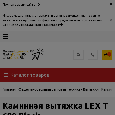
×
Полная версия сайта
Информационные материалы и цены, размещенные на сайте,
×
не являются публичной офертой, определяемой положениями
О
Статьи 437 Гражданского кодекса РФ.
компании
Оплата
0
Доставка
Каталог товаров
Самовывоз
Главная
-
Отдельностоящая бытовая техника
-
Вытяжки
-
Каминн
Гарантия
и
возврат
Каминная вытяжка LEX T