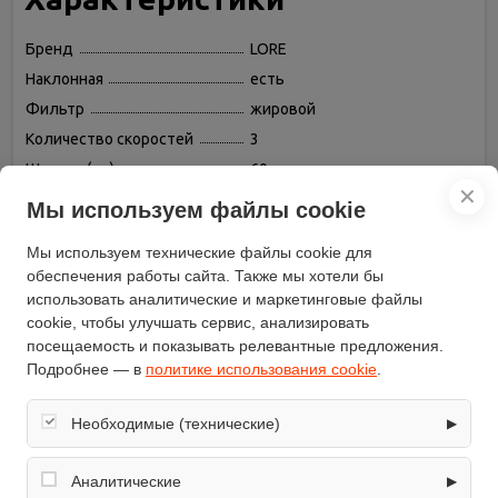
Бренд
LORE
Наклонная
есть
Фильтр
жировой
Количество скоростей
3
Ширина (см)
60
✕
Управление
механическое, кнопочное
Мы используем файлы cookie
Максимальная
производительность (куб. м/
500
Мы используем технические файлы cookie для
ч)
обеспечения работы сайта. Также мы хотели бы
модель
TND 600 черный
использовать аналитические и маркетинговые файлы
cookie, чтобы улучшать сервис, анализировать
Материал корпуса
металл/стекло
посещаемость и показывать релевантные предложения.
Режимы работы
отвод / циркуляция
Подробнее — в
политике использования cookie
.
Глубина (см)
28
Периметриальное
Необходимые (технические)
есть
▶
всасывание
Обеспечивают корректную работу сайта: оформление
Максимальный уровень
64
заказа, корзина, вход в личный кабинет. Без них основные
шума (дБ)
Аналитические
▶