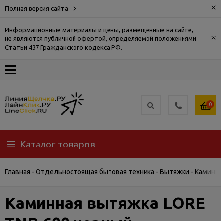
×
Полная версия сайта
Информационные материалы и цены, размещенные на сайте,
×
не являются публичной офертой, определяемой положениями
О
Статьи 437 Гражданского кодекса РФ.
компании
Оплата
0
Доставка
Каталог товаров
Самовывоз
Главная
-
Отдельностоящая бытовая техника
-
Вытяжки
-
Каминн
Гарантия
и
возврат
Каминная вытяжка LORE