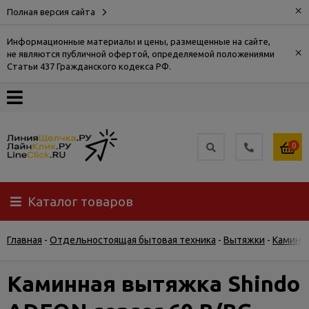
×
Полная версия сайта
Информационные материалы и цены, размещенные на сайте,
×
не являются публичной офертой, определяемой положениями
О
Статьи 437 Гражданского кодекса РФ.
компании
Оплата
0
Доставка
Каталог товаров
Самовывоз
Главная
-
Отдельностоящая бытовая техника
-
Вытяжки
-
Каминн
Гарантия
и
возврат
Каминная вытяжка Shindo