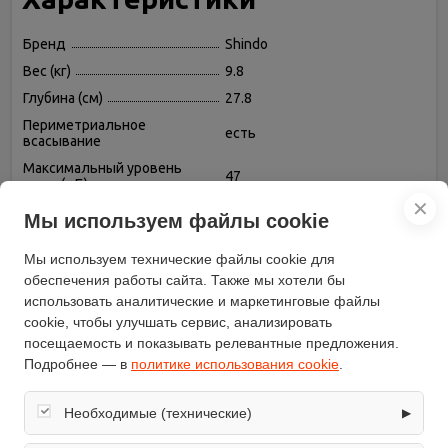
Бренд
Shindo
Вес (кг)
9.8
Глубина (см)
27.8
Периметриальное
есть
всасывание
Максимальный уровень
47
шума (дБ)
✕
Высота (см)
134
Мы используем файлы cookie
Антивозвратный клапан
есть
Мы используем технические файлы cookie для
Установка
каминная пристенная
обеспечения работы сайта. Также мы хотели бы
Диаметр патрубка
150
использовать аналитические и маркетинговые файлы
воздуховода (мм)
cookie, чтобы улучшать сервис, анализировать
Дисплей
есть
посещаемость и показывать релевантные предложения.
Цвет корпуса
черный
Подробнее — в
политике использования cookie
.
Освещение
светодиодная лампа
Необходимые (технические)
▶
Количество двигателей
1
Таймер
есть
Обеспечивают корректную работу сайта: оформление