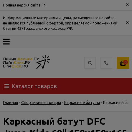
×
Полная версия сайта
Информационные материалы и цены, размещенные на сайте,
×
не являются публичной офертой, определяемой положениями
О
Статьи 437 Гражданского кодекса РФ.
компании
Оплата
0
Доставка
Каталог товаров
Самовывоз
Главная
-
Спортивные товары
-
Каркасные батуты
-
Каркасный бат
Гарантия
и
возврат
Каркасный батут DFC