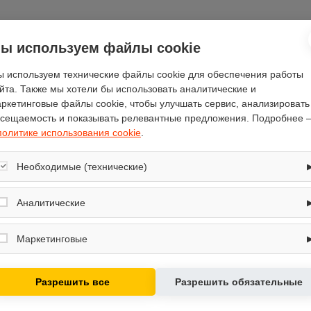
ы используем файлы cookie
Отзывы
(0)
 используем технические файлы cookie для обеспечения работы
йта. Также мы хотели бы использовать аналитические и
ркетинговые файлы cookie, чтобы улучшать сервис, анализировать
сещаемость и показывать релевантные предложения. Подробнее 
политике использования cookie
.
300
Необходимые (технические)
300
Обеспечивают корректную работу сайта: оформление заказа, корзина,
Мебельторг
вход в личный кабинет. Без них основные функции могут быть
Аналитические
300
недоступны.
Собирают обезличенную информацию о посещениях и использовании
120
сайта (например, счётчики аналитики), помогают улучшать интерфейс и
Маркетинговые
контент.
перматрон
Используются для показа релевантных рекламных предложений на
оцинкованная сталь
основе ваших интересов.
Разрешить все
Разрешить обязательные
есть
внешнее