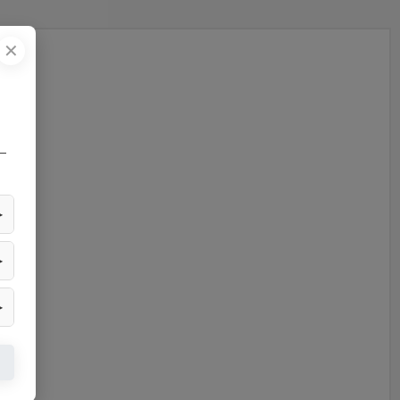
✕
—
▶
▶
▶