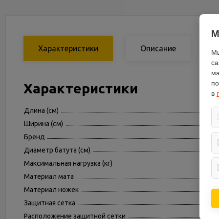
М
Характеристики
Описание
Мы
са
ма
по
Характеристики
в
Длина (см)
Ширина (см)
Бренд
Диаметр батута (см)
Максимальная нагрузка (кг)
Материал мата
Материал ножек
Защитная сетка
Расположение защитной сетки