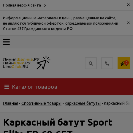
×
Полная версия сайта
Информационные материалы и цены, размещенные на сайте,
×
не являются публичной офертой, определяемой положениями
О
Статьи 437 Гражданского кодекса РФ.
компании
Оплата
0
Доставка
Каталог товаров
Самовывоз
Главная
-
Спортивные товары
-
Каркасные батуты
-
Каркасный бату
Гарантия
и
возврат
Каркасный батут Sport