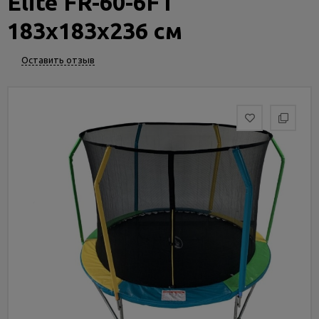
Elite FR-60-6FT
Услуги
и
183х183х236 см
сервис
Оставить отзыв
Статьи
и
новости