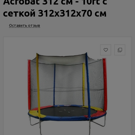
Acrobat 312 см - 10ft с
Услуги
и
сеткой 312х312х70 см
сервис
Оставить отзыв
Статьи
и
новости