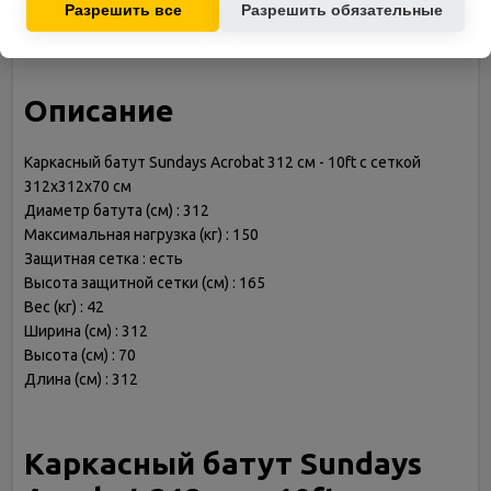
модель
Acrobat 312 см - 10ft с
Разрешить все
Разрешить обязательные
сеткой 312х312х70 см
Описание
Каркасный батут Sundays Acrobat 312 см - 10ft с сеткой
312х312х70 см
Диаметр батута (см) : 312
Максимальная нагрузка (кг) : 150
Защитная сетка : есть
Высота защитной сетки (см) : 165
Вес (кг) : 42
Ширина (см) : 312
Высота (см) : 70
Длина (см) : 312
Каркасный батут Sundays