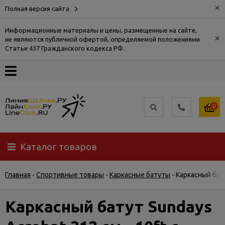
×
Полная версия сайта
Информационные материалы и цены, размещенные на сайте,
×
не являются публичной офертой, определяемой положениями
О
Статьи 437 Гражданского кодекса РФ.
компании
Оплата
0
Доставка
Каталог товаров
Самовывоз
Главная
-
Спортивные товары
-
Каркасные батуты
-
Каркасный бату
Гарантия
и
возврат
Каркасный батут Sundays