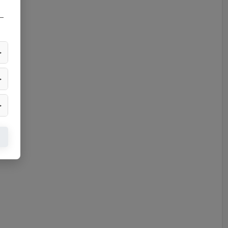
—
▶
▶
▶