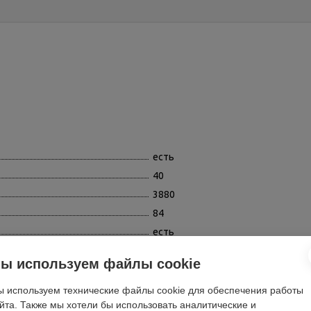
есть
40
3880
84
есть
12500
ы используем файлы cookie
96
33
 используем технические файлы cookie для обеспечения работы
йта. Также мы хотели бы использовать аналитические и
а
есть