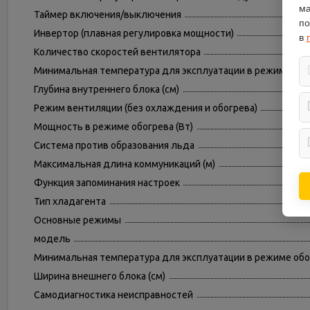
ма
Таймер включения/выключения
по
Инвертор (плавная регулировка мощности)
в
Количество скоростей вентилятора
Минимальная температура для эксплуатации в режиме охл
Глубина внутреннего блока (см)
Режим вентиляции (без охлаждения и обогрева)
Мощность в режиме обогрева (Вт)
Система против образования льда
Максимальная длина коммуникаций (м)
Функция запоминания настроек
Тип хладагента
Основные режимы
модель
Минимальная температура для эксплуатации в режиме обог
Ширина внешнего блока (см)
Самодиагностика неисправностей