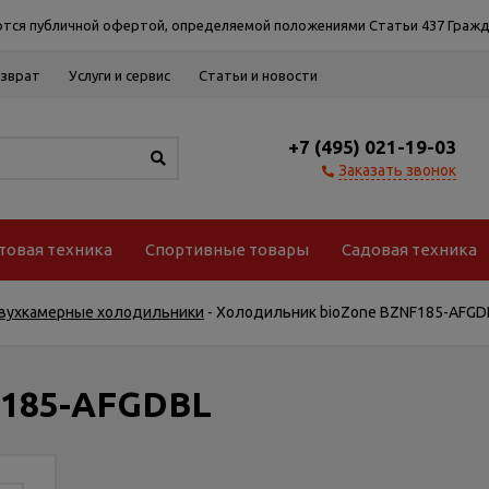
тся публичной офертой, определяемой положениями Статьи 437 Гражд
озврат
Услуги и сервис
Статьи и новости
+7 (495) 021-19-03
Заказать звонок
товая техника
Спортивные товары
Садовая техника
вухкамерные холодильники
-
Холодильник bioZone BZNF185-AFGD
F185-AFGDBL