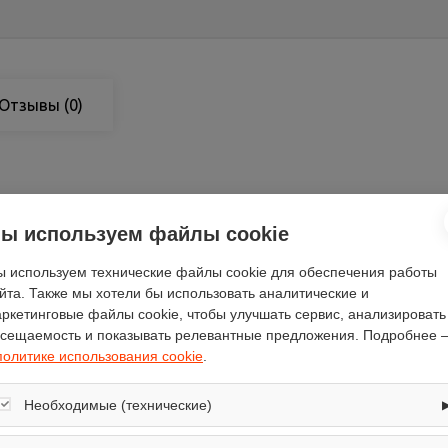
Отзывы
(0)
ы используем файлы cookie
bioZone
70.4
 используем технические файлы cookie для обеспечения работы
66.1
йта. Также мы хотели бы использовать аналитические и
195
ркетинговые файлы cookie, чтобы улучшать сервис, анализировать
сещаемость и показывать релевантные предложения. Подробнее 
есть
политике использования cookie
.
есть
электронное
Необходимые (технические)
70
Обеспечивают корректную работу сайта: оформление заказа, корзина,