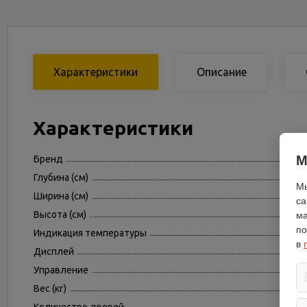
Характеристики
Описание
Характеристики
М
Бренд
Глубина (см)
Мы
Ширина (см)
са
Высота (см)
ма
по
Индикация температуры
в
Дисплей
Управление
Вес (кг)