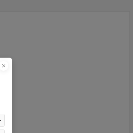
✕
—
▶