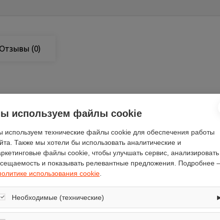
Отзывы
(0)
Бирюса
ы используем файлы cookie
60.5
 используем технические файлы cookie для обеспечения работы
48
йта. Также мы хотели бы использовать аналитические и
122.5
ркетинговые файлы cookie, чтобы улучшать сервис, анализировать
сещаемость и показывать релевантные предложения. Подробнее 
белый
политике использования cookie
.
электромеханическое
38
Необходимые (технические)
1
Обеспечивают корректную работу сайта: оформление заказа, корзина,
27