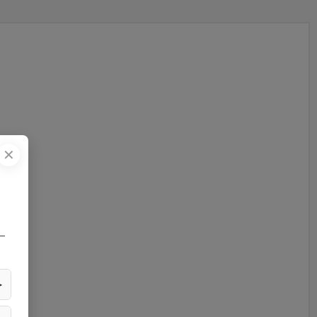
✕
—
▶