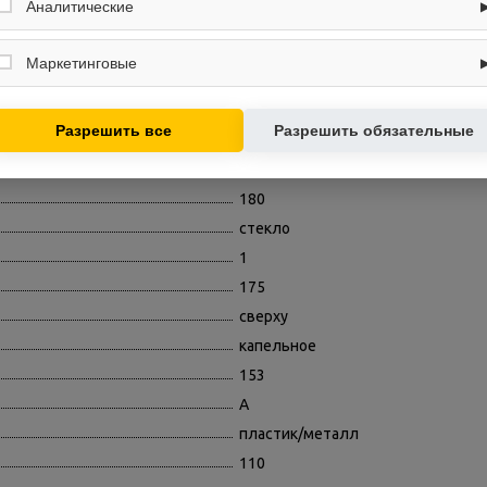
вход в личный кабинет. Без них основные функции могут быть
Аналитические
R600a (изобутан)
недоступны.
Собирают обезличенную информацию о посещениях и использовании
40
сайта (например, счётчики аналитики), помогают улучшать интерфейс и
Маркетинговые
контент.
N,ST
Используются для показа релевантных рекламных предложений на
есть
основе ваших интересов.
Разрешить все
Разрешить обязательные
ручное
нет
180
стекло
1
175
сверху
капельное
153
A
пластик/металл
110