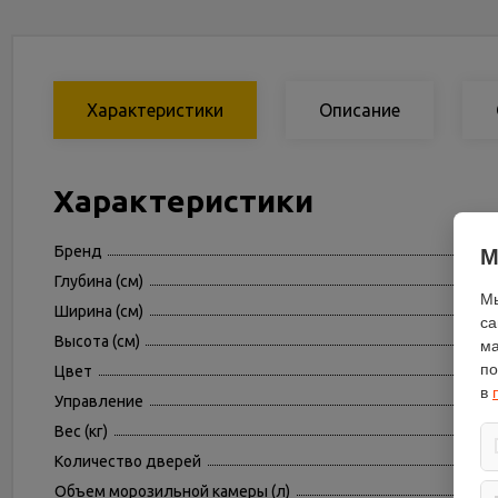
Характеристики
Описание
Характеристики
Бренд
М
Глубина (см)
Мы
Ширина (см)
са
Высота (см)
ма
по
Цвет
в
Управление
Вес (кг)
Количество дверей
Объем морозильной камеры (л)