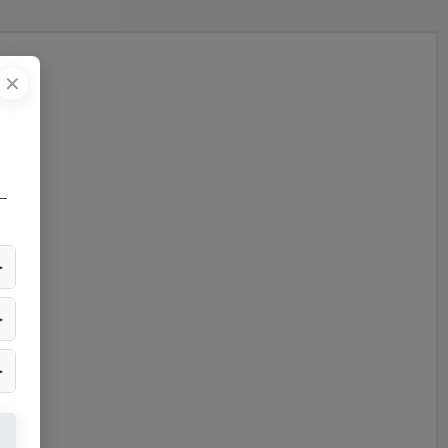
✕
—
▶
▶
▶