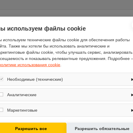
ы используем файлы cookie
Отзывы
(0)
 используем технические файлы cookie для обеспечения работы
йта. Также мы хотели бы использовать аналитические и
ркетинговые файлы cookie, чтобы улучшать сервис, анализировать
сещаемость и показывать релевантные предложения. Подробнее 
политике использования cookie
.
General Electric
61
Необходимые (технические)
91
Обеспечивают корректную работу сайта: оформление заказа, корзина,
183
вход в личный кабинет. Без них основные функции могут быть
Аналитические
чёрный
недоступны.
Собирают обезличенную информацию о посещениях и использовании
электронное
сайта (например, счётчики аналитики), помогают улучшать интерфейс и
Маркетинговые
контент.
No Frost
Используются для показа релевантных рекламных предложений на
18
основе ваших интересов.
Разрешить все
Разрешить обязательные
718