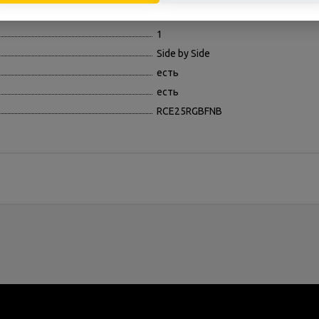
закаленное стекло
1
Side by Side
есть
есть
RCE25RGBFNB