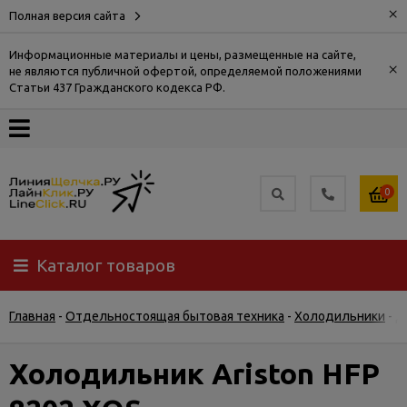
×
Полная версия сайта
Информационные материалы и цены, размещенные на сайте,
×
не являются публичной офертой, определяемой положениями
О
Статьи 437 Гражданского кодекса РФ.
компании
Оплата
0
Доставка
Каталог товаров
Самовывоз
Главная
-
Отдельностоящая бытовая техника
-
Холодильники
-
Д
Гарантия
и
возврат
Холодильник Ariston HFP