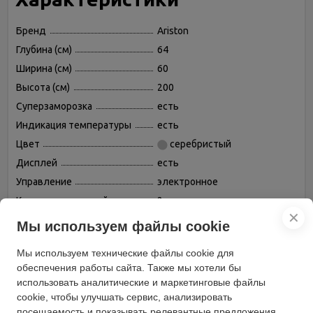
Бренд
Ariston
Глубина (см)
64
Ширина (см)
60
Высота (см)
200
Суперзаморозка
есть
Индикация температуры
есть
Цвет
серебристый
Дисплей
есть
Управление
электронное
Количество дверей
2
✕
Мощность замораживания
Мы используем файлы cookie
4
(кг/cутки)
Объем морозильной камеры
Мы используем технические файлы cookie для
75
(л)
обеспечения работы сайта. Также мы хотели бы
Климатический класс
N,SN,ST,T
использовать аналитические и маркетинговые файлы
cookie, чтобы улучшать сервис, анализировать
Возможность
есть
перевешивания двери
посещаемость и показывать релевантные предложения.