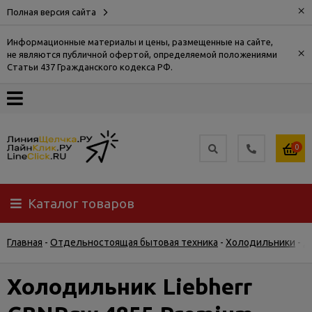
×
Полная версия сайта
Информационные материалы и цены, размещенные на сайте,
×
не являются публичной офертой, определяемой положениями
О
Статьи 437 Гражданского кодекса РФ.
компании
Оплата
0
Доставка
Каталог товаров
Самовывоз
Главная
-
Отдельностоящая бытовая техника
-
Холодильники
-
Д
Гарантия
и
возврат
Холодильник Liebherr