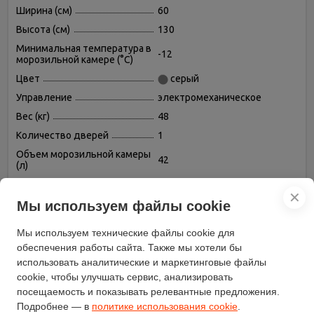
Ширина (см)
60
Высота (см)
130
Минимальная температура в
-12
морозильной камере (°C)
Цвет
серый
Управление
электромеханическое
Вес (кг)
48
Количество дверей
1
Объем морозильной камеры
42
(л)
Хладагент
R600a (изобутан)
✕
Уровень шума (дБ)
40
Мы используем файлы cookie
Климатический класс
N
Мы используем технические файлы cookie для
Возможность
есть
обеспечения работы сайта. Также мы хотели бы
перевешивания двери
использовать аналитические и маркетинговые файлы
Размораживание
cookie, чтобы улучшать сервис, анализировать
ручное
морозильной камеры
посещаемость и показывать релевантные предложения.
Генератор льда
нет
Подробнее — в
политике использования cookie
.