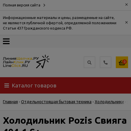
×
Полная версия сайта
Информационные материалы и цены, размещенные на сайте,
×
не являются публичной офертой, определяемой положениями
О
Статьи 437 Гражданского кодекса РФ.
компании
Оплата
0
Доставка
Каталог товаров
Самовывоз
Главная
-
Отдельностоящая бытовая техника
-
Холодильники
-
О
Гарантия
и
возврат
Холодильник Pozis Свияга