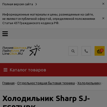
×
Полная версия сайта
Информационные материалы и цены, размещенные на сайте,
×
не являются публичной офертой, определяемой положениями
О
Статьи 437 Гражданского кодекса РФ.
компании
Оплата
0
Доставка
Каталог товаров
Самовывоз
Главная
-
Отдельностоящая бытовая техника
-
Холодильники
-
М
Гарантия
и
возврат
Холодильник Sharp SJ-