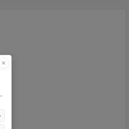
✕
—
▶