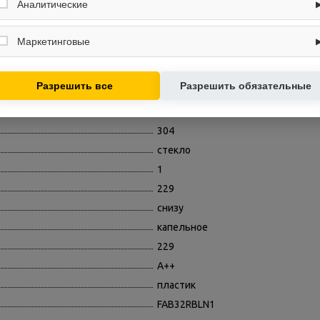
вход в личный кабинет. Без них основные функции могут быть
Аналитические
10
недоступны.
Собирают обезличенную информацию о посещениях и использовании
75
сайта (например, счётчики аналитики), помогают улучшать интерфейс и
Маркетинговые
контент.
41
Используются для показа релевантных рекламных предложений на
SN,T
основе ваших интересов.
Разрешить все
Разрешить обязательные
No Frost
18
304
стекло
1
229
снизу
капельное
229
A++
пластик
FAB32RBLN1