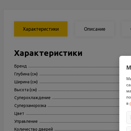
Характеристики
Описание
Характеристики
Бренд
М
Глубина (см)
Мы
Ширина (см)
са
Высота (см)
ма
по
Суперохлаждение
в
Суперзаморозка
Цвет
Управление
Количество дверей