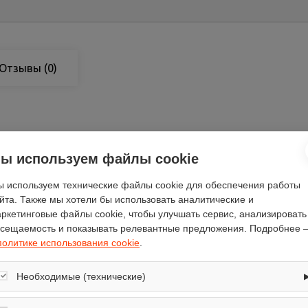
Отзывы
(0)
Smeg
ы используем файлы cookie
72
 используем технические файлы cookie для обеспечения работы
60
йта. Также мы хотели бы использовать аналитические и
192.6
ркетинговые файлы cookie, чтобы улучшать сервис, анализировать
сещаемость и показывать релевантные предложения. Подробнее 
есть
политике использования cookie
.
есть
синий
Необходимые (технические)
электронное
Обеспечивают корректную работу сайта: оформление заказа, корзина,
2