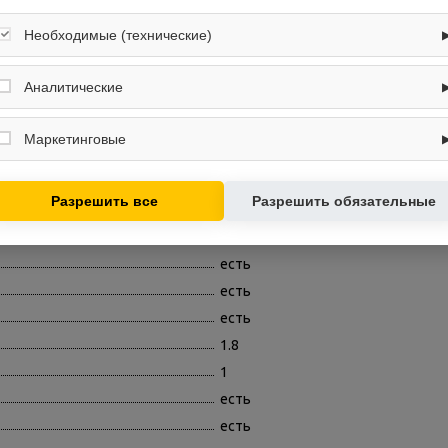
15
Необходимые (технические)
нет
Обеспечивают корректную работу сайта: оформление заказа, корзина,
есть, автоматическое приготовл
вход в личный кабинет. Без них основные функции могут быть
Аналитические
есть
недоступны.
Собирают обезличенную информацию о посещениях и использовании
нет
сайта (например, счётчики аналитики), помогают улучшать интерфейс и
Маркетинговые
контент.
есть
Используются для показа релевантных рекламных предложений на
есть
основе ваших интересов.
Разрешить все
Разрешить обязательные
есть
220
есть
есть
есть
1.8
1
есть
есть