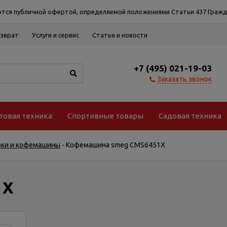
тся публичной офертой, определяемой положениями Статьи 437 Гражд
озврат
Услуги и сервис
Статьи и новости
+7 (495) 021-19-03
Заказать звонок
товая техника
Спортивные товары
Садовая техника
рки и кофемашины
-
Кофемашина smeg CMS6451X
1X