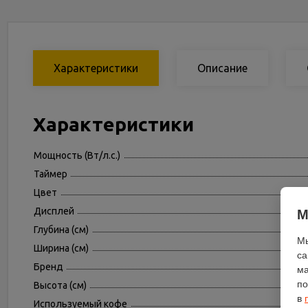
Характеристики
Описание
Характеристики
Мощность (Вт/л.с.)
Таймер
Цвет
Дисплей
М
Глубина (см)
Мы
Ширина (см)
са
Бренд
ма
по
Высота (см)
в
Используемый кофе