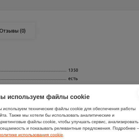
Отзывы
(0)
1350
есть
чёрный
есть, с подсветкой
ы используем файлы cookie
36
 используем технические файлы cookie для обеспечения работы
60
йта. Также мы хотели бы использовать аналитические и
Smeg
ркетинговые файлы cookie, чтобы улучшать сервис, анализировать
сещаемость и показывать релевантные предложения. Подробнее 
46
политике использования cookie
.
молотый / зерновой