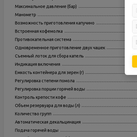
Максимальное давление (бар)
Манометр
Возможность приготовления капучино
Встроенная кофемолка
Противокапельная система
Одновременное приготовление двух чашек
Съемный лоток для сбора капель
Индикация включения
Емкость контейнера для зерен (г)
Регулировка степени помола
Регулировка порции горячей воды
Контроль крепости кофе
Объем резервуара для воды (л)
Количество групп
Автоматическая декальцинация
Подача горячей воды