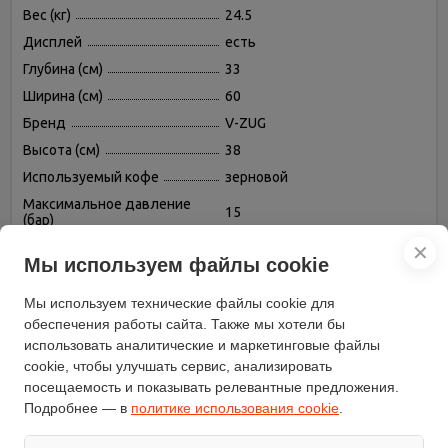
Вес (кг)
24.5
Дисплей
есть
Глубина (см)
33
Ширина (см)
60
Бренд
V-ZUG
Высота (см)
38
Используемый кофе
зерновой
Максимальное давление
15
(бар)
Манометр
нет
✕
Мы используем файлы cookie
Возможность
есть
приготовления капучино
Мы используем технические файлы cookie для
Встроенная кофемолка
есть
обеспечения работы сайта. Также мы хотели бы
Противокапельная система
нет
использовать аналитические и маркетинговые файлы
cookie, чтобы улучшать сервис, анализировать
Одновременное
есть
посещаемость и показывать релевантные предложения.
приготовление двух чашек
Подробнее — в
политике использования cookie
.
Съемный лоток для сбора
есть
капель