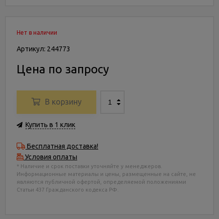
Нет в наличии
Артикул: 244773
Цена по запросу
В корзину
Купить в 1 клик
Бесплатная доставка!
Условия оплаты
* Наличие и срок поставки уточняйте у менеджеров.
Информационные материалы и цены, размещенные на сайте, не
являются публичной офертой, определяемой положениями
Статьи 437 Гражданского кодекса РФ.