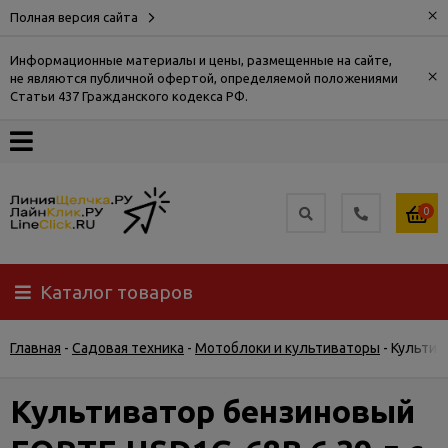
×
Полная версия сайта
Информационные материалы и цены, размещенные на сайте,
×
не являются публичной офертой, определяемой положениями
О
Статьи 437 Гражданского кодекса РФ.
компании
Оплата
0
Доставка
Каталог товаров
Самовывоз
Главная
-
Садовая техника
-
Мотоблоки и культиваторы
-
Культив
Гарантия
и
возврат
Культиватор бензиновый