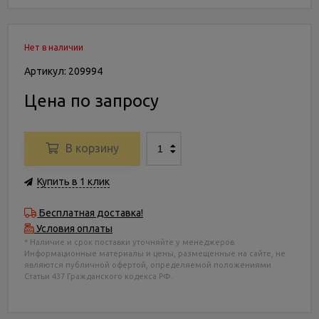
Нет в наличии
Артикул: 209994
Цена по запросу
В корзину
Купить в 1 клик
Бесплатная доставка!
Условия оплаты
* Наличие и срок поставки уточняйте у менеджеров.
Информационные материалы и цены, размещенные на сайте, не
являются публичной офертой, определяемой положениями
Статьи 437 Гражданского кодекса РФ.