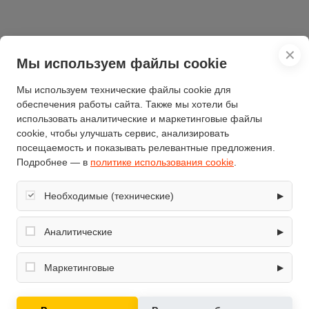
✕
Мы используем файлы cookie
Характеристики
Мы используем технические файлы cookie для
обеспечения работы сайта. Также мы хотели бы
Отзывы
(0)
использовать аналитические и маркетинговые файлы
cookie, чтобы улучшать сервис, анализировать
посещаемость и показывать релевантные предложения.
Характеристики
Подробнее — в
политике использования cookie
.
Необходимые (технические)
▶
Бренд
FORTE
Ширина обработки почвы
Обеспечивают корректную работу сайта: оформление
68
(см)
заказа, корзина, вход в личный кабинет. Без них основные
Аналитические
▶
функции могут быть недоступны.
модель
HSD1G-68B 6.39 л.с.
Собирают обезличенную информацию о посещениях и
использовании сайта (например, счётчики аналитики),
Маркетинговые
▶
помогают улучшать интерфейс и контент.
Используются для показа релевантных рекламных
Культиватор бензиновый
предложений на основе ваших интересов.