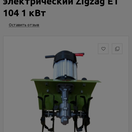
электрический Zigzag ET
Услуги
и
104 1 кВт
сервис
Оставить отзыв
Статьи
и
новости