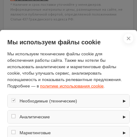
* Наличие и срок поставки уточняйте у менеджеров.
Информационные материалы и цены, размещенные на сайте, не
являются публичной офертой, определяемой положениями
Статьи 437 Гражданского кодекса РФ.
✕
Мы используем файлы cookie
Мы используем технические файлы cookie для
обеспечения работы сайта. Также мы хотели бы
использовать аналитические и маркетинговые файлы
Характеристики
cookie, чтобы улучшать сервис, анализировать
посещаемость и показывать релевантные предложения.
Подробнее — в
политике использования cookie
.
Отзывы
(0)
Необходимые (технические)
▶
Характеристики
Обеспечивают корректную работу сайта: оформление
заказа, корзина, вход в личный кабинет. Без них основные
Аналитические
▶
функции могут быть недоступны.
Бренд
Zigzag
Собирают обезличенную информацию о посещениях и
использовании сайта (например, счётчики аналитики),
Маркетинговые
▶
Ширина обработки почвы
25