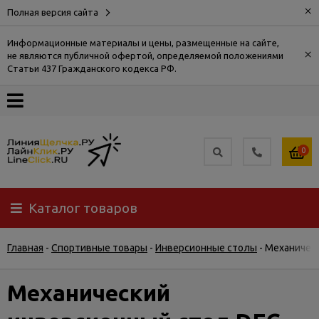
×
Полная версия сайта
Информационные материалы и цены, размещенные на сайте,
×
не являются публичной офертой, определяемой положениями
О
Статьи 437 Гражданского кодекса РФ.
компании
Оплата
0
Доставка
Каталог товаров
Самовывоз
Главная
-
Спортивные товары
-
Инверсионные столы
-
Механическ
Гарантия
и
возврат
Механический