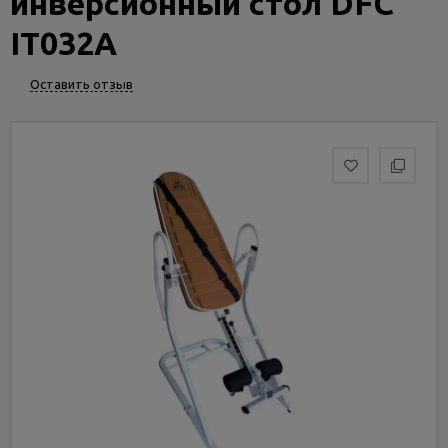
инверсионный стол DFC
Услуги
и
IT032A
сервис
Оставить отзыв
Статьи
и
новости