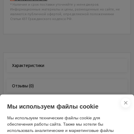
* Наличие и срок поставки уточняйте у менеджеров.
Информационные материалы и цены, размещенные на сайте, не
являются публичной офертой, определяемой положениями
Статьи 437 Гражданского кодекса РФ.
Характеристики
Отзывы
(0)
✕
Мы используем файлы cookie
Характеристики
Мы используем технические файлы cookie для
Максимальный вес
обеспечения работы сайта. Также мы хотели бы
120
пользователя (кг)
использовать аналитические и маркетинговые файлы