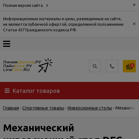
×
Полная версия сайта
Информационные материалы и цены, размещенные на сайте,
×
не являются публичной офертой, определяемой положениями
О
Статьи 437 Гражданского кодекса РФ.
компании
Оплата
0
Доставка
Каталог товаров
Самовывоз
Главная
-
Спортивные товары
-
Инверсионные столы
-
Механическ
Гарантия
и
возврат
Механический