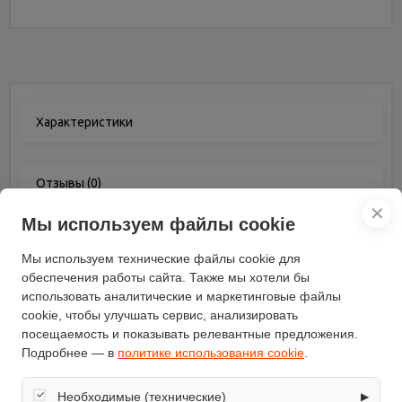
Характеристики
Отзывы
(0)
✕
Мы используем файлы cookie
Характеристики
Мы используем технические файлы cookie для
обеспечения работы сайта. Также мы хотели бы
Максимальный вес
использовать аналитические и маркетинговые файлы
115
пользователя (кг)
cookie, чтобы улучшать сервис, анализировать
Длина (см)
130
посещаемость и показывать релевантные предложения.
Подробнее — в
политике использования cookie
.
Вес (кг)
28
Ширина (см)
65
Необходимые (технические)
▶