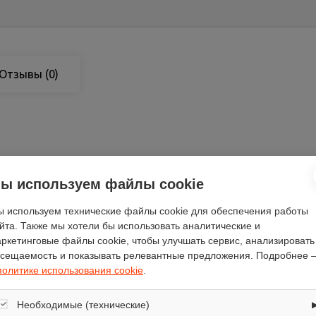
Отзывы
(0)
белый
ы используем файлы cookie
42.5
52.5
 используем технические файлы cookie для обеспечения работы
AEG
йта. Также мы хотели бы использовать аналитические и
41
ркетинговые файлы cookie, чтобы улучшать сервис, анализировать
сещаемость и показывать релевантные предложения. Подробнее 
есть
политике использования cookie
.
нет
есть
Необходимые (технические)