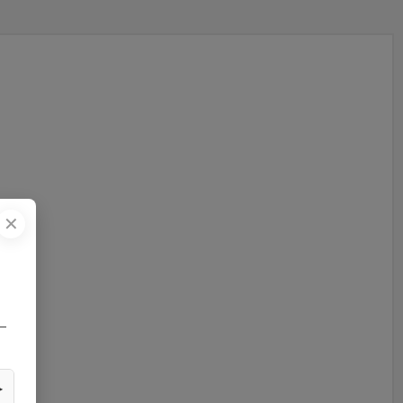
✕
—
▶