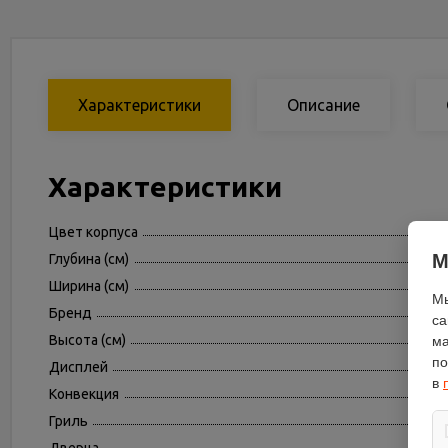
Характеристики
Описание
Характеристики
Цвет корпуса
М
Глубина (см)
Ширина (см)
Мы
Бренд
са
Высота (см)
ма
по
Дисплей
в
Конвекция
Гриль