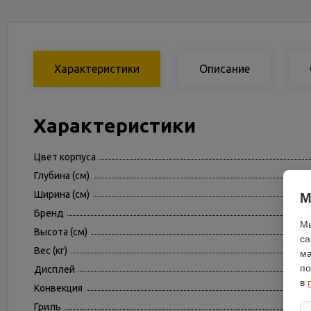
Характеристики
Описание
Характеристики
Цвет корпуса
Глубина (см)
Ширина (см)
М
Бренд
Мы
Высота (см)
са
Вес (кг)
ма
по
Дисплей
в
Конвекция
Гриль