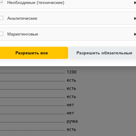
Необходимые (технические)
навесная
Обеспечивают корректную работу сайта: оформление заказа, корзина,
электронное
вход в личный кабинет. Без них основные функции могут быть
Аналитические
есть
недоступны.
Собирают обезличенную информацию о посещениях и использовании
есть
сайта (например, счётчики аналитики), помогают улучшать интерфейс и
Маркетинговые
контент.
23
Используются для показа релевантных рекламных предложений на
270
основе ваших интересов.
Разрешить все
Разрешить обязательные
нет
900
1200
есть
есть
есть
нет
нет
ручка
есть