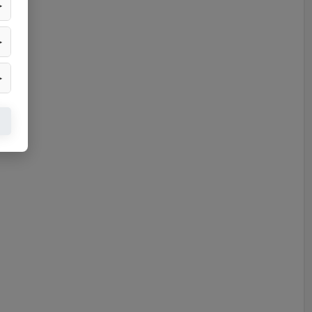
▶
▶
▶