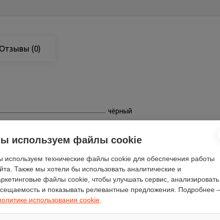
Отзывы
(0)
чёрный
41
51
ы используем файлы cookie
Gorenje
 используем технические файлы cookie для обеспечения работы
30.8
йта. Также мы хотели бы использовать аналитические и
14.5
ркетинговые файлы cookie, чтобы улучшать сервис, анализировать
сещаемость и показывать релевантные предложения. Подробнее 
есть
политике использования cookie
.
нет
есть