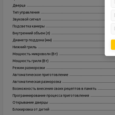
Дверца
Тип управления
Звуковой сигнал
Подсветка камеры
Внутренний объем (л)
Диаметр поддона (мм)
Нижний гриль
Мощность микроволн (Вт)
Мощность гриля (Вт)
Режим разморозки
Автоматическое приготовление
Автоматическая разморозка
Возможность внесения своих рецептов в память
Программирование процесса приготовления
Открывание дверцы
Блокировка от детей