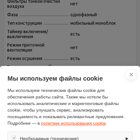
Фильтры тонкой очистки
нет
воздуха
Фаза
однофазный
Тип конструкции
мобильный моноблок
Таймер включения/
есть
выключения
Режим приточной
нет
вентиляции
Режим осушения
есть
Режим вентиляции (без
есть
охлаждения и обогрева)
✕
Мы используем файлы cookie
Регулировка скорости
есть
вращения вентилятора
Мы используем технические файлы cookie для
Пульт дистанционного
есть
обеспечения работы сайта. Также мы хотели бы
управления
использовать аналитические и маркетинговые файлы
Потребляемая мощность
1356
cookie, чтобы улучшать сервис, анализировать
при охлаждении (Вт)
посещаемость и показывать релевантные предложения.
Охлаждающая способность
Подробнее — в
политике использования cookie
.
13000
(BTU)
Основные режимы
охлаждение
Необходимые (технические)
▶