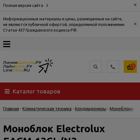
×
Полная версия сайта
Информационные материалы и цены, размещенные на сайте,
×
не являются публичной офертой, определяемой положениями
О
Статьи 437 Гражданского кодекса РФ.
компании
Оплата
0
Доставка
Каталог товаров
Самовывоз
Главная
-
Климатическая техника
-
Кондиционеры
-
Моноблоки
-
М
Гарантия
и
возврат
Моноблок Electrolux