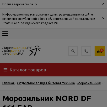
×
Полная версия сайта
Информационные материалы и цены, размещенные на сайте,
×
не являются публичной офертой, определяемой положениями
О
Статьи 437 Гражданского кодекса РФ.
компании
Оплата
0
Доставка
Каталог товаров
Самовывоз
Главная
-
Отдельностоящая бытовая техника
-
Морозильники
-
М
Гарантия
и
возврат
Морозильник NORD DF