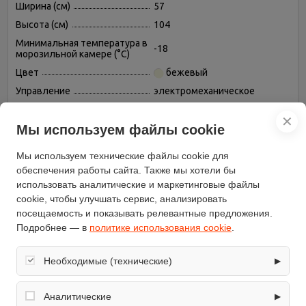
Ширина (см)
57
Высота (см)
104
Минимальная температура в
-18
морозильной камере (°C)
Цвет
бежевый
Управление
электромеханическое
Вес (кг)
39
✕
Количество дверей
Мы используем файлы cookie
1
Мощность замораживания
10
Мы используем технические файлы cookie для
(кг/cутки)
обеспечения работы сайта. Также мы хотели бы
Хладагент
R600a (изобутан)
использовать аналитические и маркетинговые файлы
Уровень шума (дБ)
38
cookie, чтобы улучшать сервис, анализировать
Возможность
посещаемость и показывать релевантные предложения.
есть
перевешивания двери
Подробнее — в
политике использования cookie
.
Размораживание
ручное
морозильной камеры
Необходимые (технические)
▶
Генератор льда
отсутствует
Обеспечивают корректную работу сайта: оформление
Общий объем (л)
139
заказа, корзина, вход в личный кабинет. Без них основные
Аналитические
▶