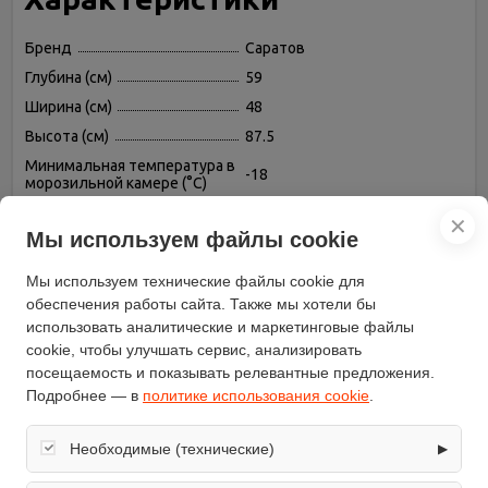
Бренд
Саратов
Глубина (см)
59
Ширина (см)
48
Высота (см)
87.5
Минимальная температура в
-18
морозильной камере (°C)
Суперзаморозка
есть
✕
Мы используем файлы cookie
Цвет
белый
Управление
механический
Мы используем технические файлы cookie для
Количество дверей
1
обеспечения работы сайта. Также мы хотели бы
использовать аналитические и маркетинговые файлы
Мощность замораживания
9
(кг/cутки)
cookie, чтобы улучшать сервис, анализировать
посещаемость и показывать релевантные предложения.
Объем морозильной камеры
94
(л)
Подробнее — в
политике использования cookie
.
Хладагент
R134a (hfc)
Необходимые (технические)
▶
Климатический класс
N
Возможность
Обеспечивают корректную работу сайта: оформление