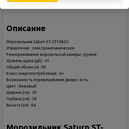
Количество камер
1
Описание
Морозильник Saturn ST-CF1982U
Управление : электромеханическое
Размораживание морозильной камеры : ручное
Уровень шума (дБ) : 41
Общий объем (л) : 80
Класс энергопотребления : A+
Возможность перевешивания двери : есть
Цвет : бежевый
Ширина (см) : 50
Глубина (см) : 56
Высота (см) : 84
Морозильник Saturn ST-