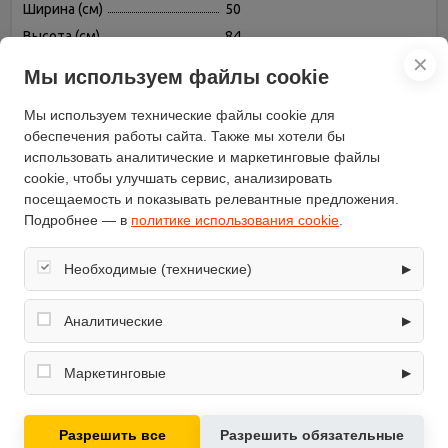
Ширина (см)
50
Высота (см)
84
✕
Цвет
бежевый
Мы используем файлы cookie
Управление
электромеханическое
Мы используем технические файлы cookie для
Количество дверей
1
обеспечения работы сайта. Также мы хотели бы
Объем морозильной камеры
73
использовать аналитические и маркетинговые файлы
(л)
cookie, чтобы улучшать сервис, анализировать
Хладагент
R600a (изобутан)
посещаемость и показывать релевантные предложения.
Уровень шума (дБ)
41
Подробнее — в
политике использования cookie
.
Климатический класс
N
Возможность
Необходимые (технические)
▶
есть
перевешивания двери
Обеспечивают корректную работу сайта: оформление
Размораживание
заказа, корзина, вход в личный кабинет. Без них основные
ручное
Аналитические
▶
морозильной камеры
функции могут быть недоступны.
Собирают обезличенную информацию о посещениях и
Общий объем (л)
80
использовании сайта (например, счётчики аналитики),
Маркетинговые
▶
Количество компрессоров
1
помогают улучшать интерфейс и контент.
Используются для показа релевантных рекламных
Класс энергопотребления
A+
предложений на основе ваших интересов.
Разрешить все
Разрешить обязательные
модель
ST-CF1982U