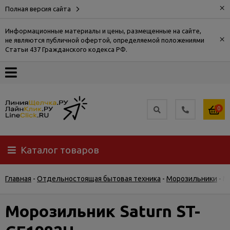
×
Полная версия сайта
Информационные материалы и цены, размещенные на сайте,
×
не являются публичной офертой, определяемой положениями
О
Статьи 437 Гражданского кодекса РФ.
компании
Оплата
0
Доставка
Каталог товаров
Самовывоз
Главная
-
Отдельностоящая бытовая техника
-
Морозильники
-
М
Гарантия
и
возврат
Морозильник Saturn ST-