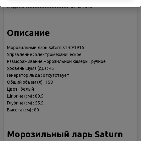
модель
ST-CF1916
Описание
Морозильный ларь Saturn ST-CF1916
Управление : электромеханическое
Размораживание морозильной камеры : ручное
Уровень шума (дБ) : 45
Генератор льда : отсутствует
Общий объем (л) : 158
Цвет : белый
Ширина (см) : 80.5
Глубина (см) : 55.5
Высота (см) : 80
Морозильный ларь Saturn