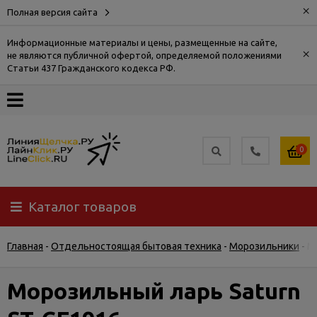
×
Полная версия сайта
Информационные материалы и цены, размещенные на сайте,
×
не являются публичной офертой, определяемой положениями
О
Статьи 437 Гражданского кодекса РФ.
компании
Оплата
0
Доставка
Каталог товаров
Самовывоз
Главная
-
Отдельностоящая бытовая техника
-
Морозильники
-
М
Гарантия
и
возврат
Морозильный ларь Saturn