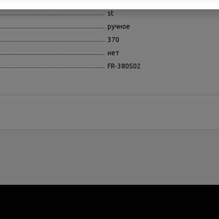
r600a
st
ручное
370
нет
FR-380S02