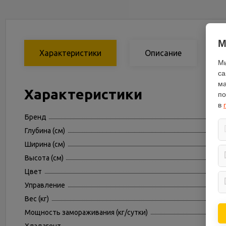
М
Характеристики
Описание
Мы
са
ма
Характеристики
по
в
Бренд
Глубина (см)
Ширина (см)
Высота (см)
Цвет
Управление
Вес (кг)
Мощность замораживания (кг/cутки)