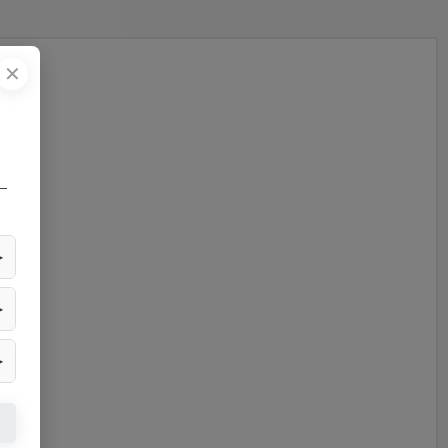
✕
—
▶
▶
▶