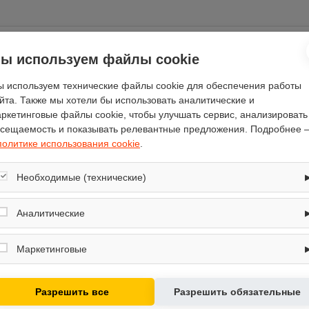
ы используем файлы cookie
Отзывы
(0)
 используем технические файлы cookie для обеспечения работы
йта. Также мы хотели бы использовать аналитические и
ркетинговые файлы cookie, чтобы улучшать сервис, анализировать
сещаемость и показывать релевантные предложения. Подробнее 
политике использования cookie
.
Vekta
Необходимые (технические)
71.6
124.6
Обеспечивают корректную работу сайта: оформление заказа, корзина,
вход в личный кабинет. Без них основные функции могут быть
Аналитические
85
недоступны.
Собирают обезличенную информацию о посещениях и использовании
белый
сайта (например, счётчики аналитики), помогают улучшать интерфейс и
Маркетинговые
механическое
контент.
Используются для показа релевантных рекламных предложений на
46.8
основе ваших интересов.
12
Разрешить все
Разрешить обязательные