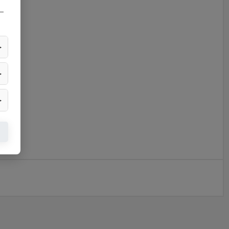
—
▶
▶
▶