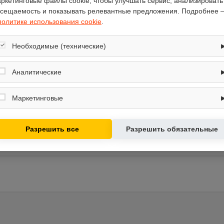
ркетинговые файлы cookie, чтобы улучшать сервис, анализировать
сещаемость и показывать релевантные предложения. Подробнее 
политике использования cookie
.
Необходимые (технические)
Обеспечивают корректную работу сайта: оформление заказа, корзина,
вход в личный кабинет. Без них основные функции могут быть
Аналитические
недоступны.
570
Собирают обезличенную информацию о посещениях и использовании
сайта (например, счётчики аналитики), помогают улучшать интерфейс и
Маркетинговые
Krones
контент.
80-110
Используются для показа релевантных рекламных предложений на
основе ваших интересов.
WM 1100-3D 13 л.с.
Разрешить все
Разрешить обязательные