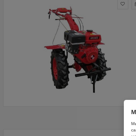
М
Мы
са