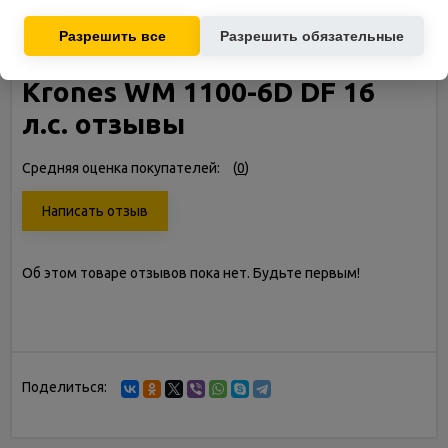
Используются для показа релевантных рекламных
предложений на основе ваших интересов.
Разрешить все
Разрешить обязательные
Мотоблок бензиновый
Krones WM 1100-6D DF 16
л.с. отзывы
Средняя оценка покупателей:
(
0
)
Написать отзыв
Об этом товаре отзывов пока нет. Будьте первым!
Поделиться: