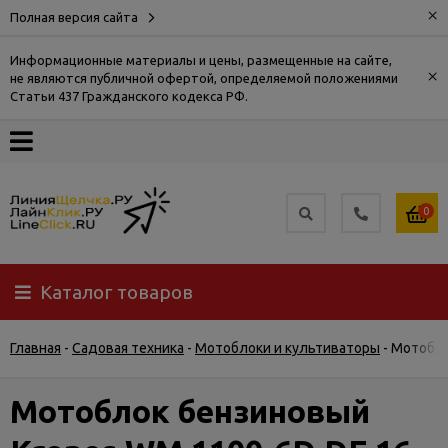
×
Полная версия сайта
Информационные материалы и цены, размещенные на сайте,
×
не являются публичной офертой, определяемой положениями
О
Статьи 437 Гражданского кодекса РФ.
компании
Оплата
0
Доставка
Каталог товаров
Самовывоз
Главная
-
Садовая техника
-
Мотоблоки и культиваторы
-
Мотобло
Гарантия
и
возврат
Мотоблок бензиновый