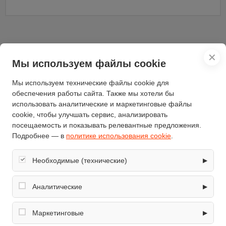
✕
Мы используем файлы cookie
Характеристики
Мы используем технические файлы cookie для
обеспечения работы сайта. Также мы хотели бы
Отзывы
(0)
использовать аналитические и маркетинговые файлы
cookie, чтобы улучшать сервис, анализировать
посещаемость и показывать релевантные предложения.
Подробнее — в
политике использования cookie
.
Характеристики
Необходимые (технические)
▶
Ширина (мм)
570
Обеспечивают корректную работу сайта: оформление
Бренд
Krones
заказа, корзина, вход в личный кабинет. Без них основные
Аналитические
▶
Ширина обработки почвы
функции могут быть недоступны.
80-110
(см)
Собирают обезличенную информацию о посещениях и
использовании сайта (например, счётчики аналитики),
Маркетинговые
▶
модель
WM 1100-6D DF 16 л.с.
помогают улучшать интерфейс и контент.