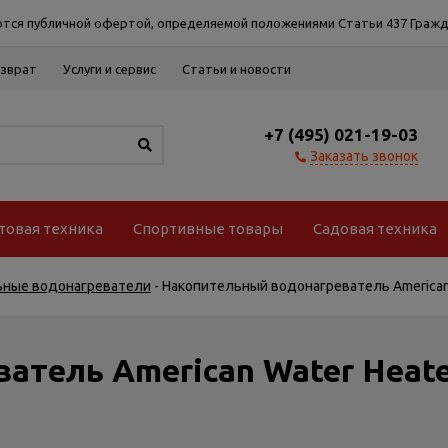
тся публичной офертой, определяемой положениями Статьи 437 Гражд
озврат
Услуги и сервис
Статьи и новости
+7 (495) 021-19-03
Заказать звонок
товая техника
Спортивные товары
Садовая техника
ьные водонагреватели
-
Накопительный водонагреватель American 
атель American Water Heate