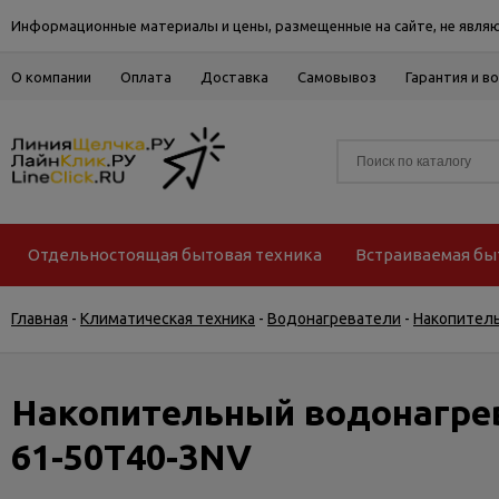
Информационные материалы и цены, размещенные на сайте, не являю
О компании
Оплата
Доставка
Самовывоз
Гарантия и в
Отдельностоящая бытовая техника
Встраиваемая бы
Главная
-
Климатическая техника
-
Водонагреватели
-
Накопител
Накопительный водонагрев
61-50T40-3NV