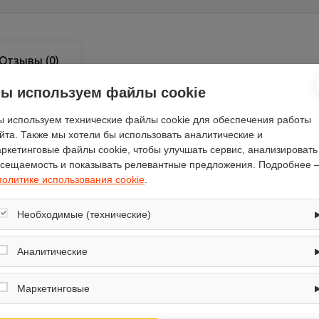
Отзывы
(0)
ы используем файлы cookie
 используем технические файлы cookie для обеспечения работы
йта. Также мы хотели бы использовать аналитические и
ркетинговые файлы cookie, чтобы улучшать сервис, анализировать
508
сещаемость и показывать релевантные предложения. Подробнее 
1450
политике использования cookie
.
508
67.2
Необходимые (технические)
American Water Heater
Обеспечивают корректную работу сайта: оформление заказа, корзина,
вертикальная
вход в личный кабинет. Без них основные функции могут быть
Аналитические
недоступны.
есть
Собирают обезличенную информацию о посещениях и использовании
газовый
сайта (например, счётчики аналитики), помогают улучшать интерфейс и
Маркетинговые
контент.
11.70
Используются для показа релевантных рекламных предложений на