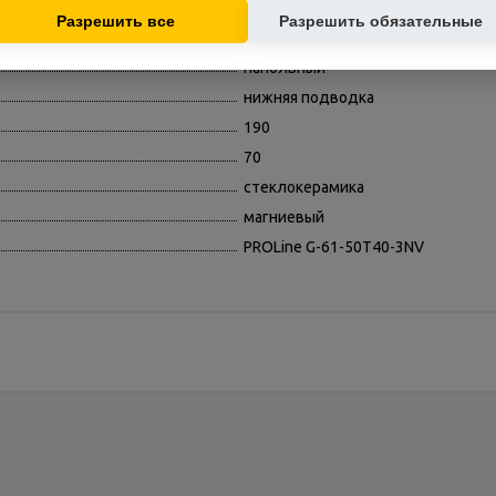
основе ваших интересов.
открытый
Разрешить все
Разрешить обязательные
есть
напольный
нижняя подводка
190
70
стеклокерамика
магниевый
PROLine G-61-50T40-3NV