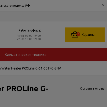
×
анского кодекса РФ.
Работа офиса:
0
Корзина
пн-пт 09:00-19:00
сб-вс 10:00-19:00
Климатическая техника
Water Heater PROLine G-61-50T40-3NV
r PROLine G-
Оставить отзыв