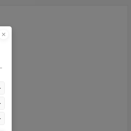
✕
—
▶
▶
▶