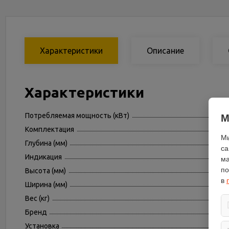
Характеристики
Описание
Характеристики
Потребляемая мощность (кВт)
М
Комплектация
Мы
Глубина (мм)
са
Индикация
ма
по
Высота (мм)
в
Ширина (мм)
Вес (кг)
Бренд
Установка