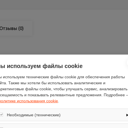
Отзывы
(0)
1.5
ы используем файлы cookie
подключение к стандартной розе
 используем технические файлы cookie для обеспечения работы
430
йта. Также мы хотели бы использовать аналитические и
включения и нагрева
ркетинговые файлы cookie, чтобы улучшать сервис, анализировать
сещаемость и показывать релевантные предложения. Подробнее 
786
политике использования cookie
.
430
26
Необходимые (технические)
De Luxe
Обеспечивают корректную работу сайта: оформление заказа, корзина,
вертикальная