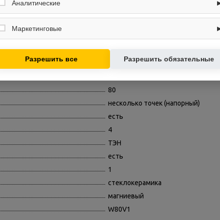
вход в личный кабинет. Без них основные функции могут быть
Аналитические
есть
недоступны.
Собирают обезличенную информацию о посещениях и использовании
электрический
сайта (например, счётчики аналитики), помогают улучшать интерфейс и
Маркетинговые
контент.
механическое
Используются для показа релевантных рекламных предложений на
есть
основе ваших интересов.
Разрешить все
Разрешить обязательные
настенный
нижняя подводка
80
несколько точек (напорный)
есть
4
ТЭН
есть
1
стеклокерамика
магниевый
W80V1