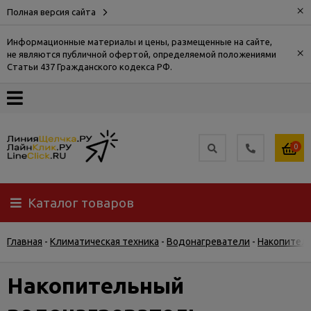
×
Полная версия сайта
Информационные материалы и цены, размещенные на сайте,
×
не являются публичной офертой, определяемой положениями
О
Статьи 437 Гражданского кодекса РФ.
компании
Оплата
0
Доставка
Каталог товаров
Самовывоз
Главная
-
Климатическая техника
-
Водонагреватели
-
Накопител
Гарантия
и
возврат
Накопительный