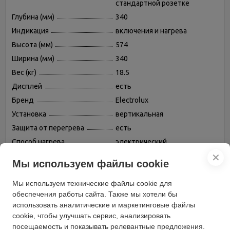
стандартной розетке
Глубина (мм)
340
Индикация
включения и нагрева
Высота (мм)
574
Ширина (мм)
340
Вес (кг)
18.5
Дисплей
есть
Бренд
Electrolux
Установка
вертикальная
Защита от перегрева
есть
Способ нагрева
электрический
Управление
✕
механическое
Мы используем файлы cookie
водонагревателем
Ограничение температуры
есть
Мы используем технические файлы cookie для
нагрева
обеспечения работы сайта. Также мы хотели бы
Способ крепления
настенный
использовать аналитические и маркетинговые файлы
Место подводки
нижняя подводка
cookie, чтобы улучшать сервис, анализировать
посещаемость и показывать релевантные предложения.
Объем бака (л)
30