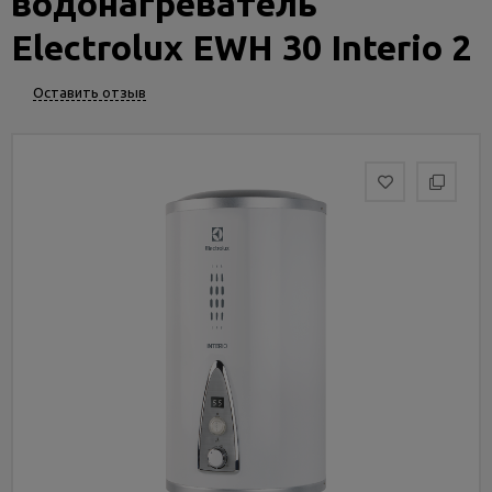
водонагреватель
Услуги
и
Electrolux EWH 30 Interio 2
сервис
Оставить отзыв
Статьи
и
новости