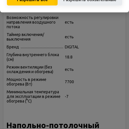
охлаждения (Вт)
Глубина внешнего блока (см)
41.2
Возможность регулировки
направления воздушного
есть
потока
Таймер включения/
есть
выключения
Бренд
DIGITAL
Глубина внутреннего блока
18.8
(см)
Режим вентиляции (без
есть
охлаждения и обогрева)
Мощность в режиме
7700
обогрева (Вт)
Минимальная температура
для эксплуатации в режиме
-7
обогрева (°C)
Напольно-потолочный