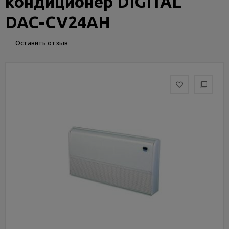
кондиционер DIGITAL
Услуги
и
DAC-CV24AH
сервис
Оставить отзыв
Статьи
и
новости