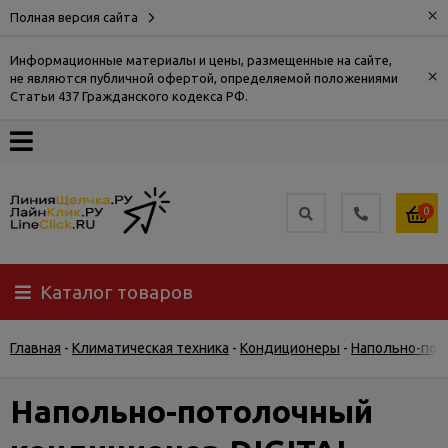
×
Полная версия сайта
Информационные материалы и цены, размещенные на сайте,
×
не являются публичной офертой, определяемой положениями
О
Статьи 437 Гражданского кодекса РФ.
компании
Оплата
0
Доставка
Каталог товаров
Самовывоз
Главная
-
Климатическая техника
-
Кондиционеры
-
Напольно-пот
Гарантия
и
возврат
Напольно-потолочный