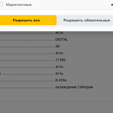
сайта (например, счётчики аналитики), помогают улучшать интерфейс и
Маркетинговые
есть
контент.
10500
Используются для показа релевантных рекламных предложений на
основе ваших интересов.
рева (°C)
-7
Разрешить все
Разрешить обязательные
есть
есть
DIGITAL
68
есть
11500
есть
а
есть
R 410A
охлаждение / обогрев