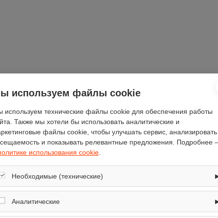
24
ы используем файлы cookie
есть
есть
 используем технические файлы cookie для обеспечения работы
йта. Также мы хотели бы использовать аналитические и
DAC-CV36CH
ркетинговые файлы cookie, чтобы улучшать сервис, анализировать
есть
сещаемость и показывать релевантные предложения. Подробнее 
трехфазный
политике использования cookie
.
28.33
20
Необходимые (технические)
есть
Обеспечивают корректную работу сайта: оформление заказа, корзина,
вход в личный кабинет. Без них основные функции могут быть
Аналитические
есть
недоступны.
124.5
Собирают обезличенную информацию о посещениях и использовании