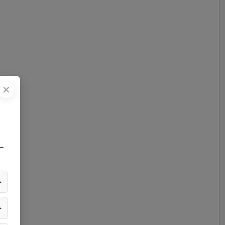
✕
—
▶
▶