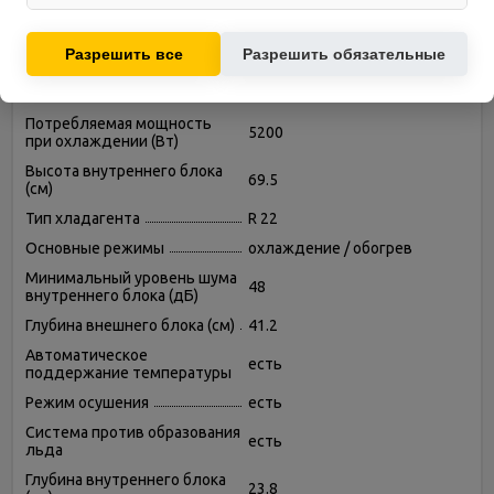
помогают улучшать интерфейс и контент.
Используются для показа релевантных рекламных
Режим вентиляции (без
есть
предложений на основе ваших интересов.
охлаждения и обогрева)
Разрешить все
Разрешить обязательные
Мощность в режиме
14000
обогрева (Вт)
Потребляемая мощность
5200
при охлаждении (Вт)
Высота внутреннего блока
69.5
(см)
Тип хладагента
R 22
Основные режимы
охлаждение / обогрев
Минимальный уровень шума
48
внутреннего блока (дБ)
Глубина внешнего блока (см)
41.2
Автоматическое
есть
поддержание температуры
Режим осушения
есть
Система против образования
есть
льда
Глубина внутреннего блока
23.8