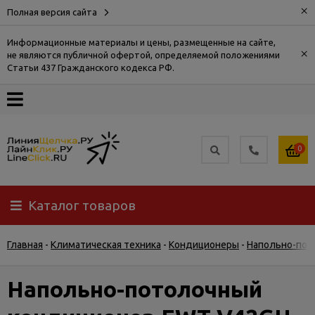
×
Полная версия сайта
Информационные материалы и цены, размещенные на сайте,
×
не являются публичной офертой, определяемой положениями
О
Статьи 437 Гражданского кодекса РФ.
компании
Оплата
0
Доставка
Каталог товаров
Самовывоз
Главная
-
Климатическая техника
-
Кондиционеры
-
Напольно-пот
Гарантия
и
возврат
Напольно-потолочный