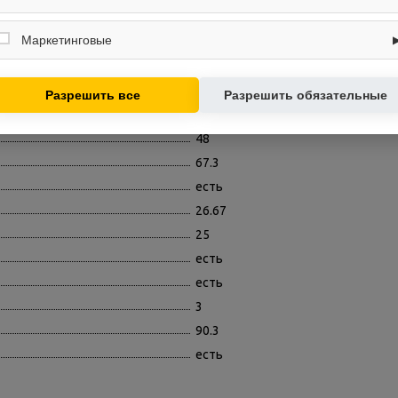
недоступны.
трехфазный
Собирают обезличенную информацию о посещениях и использовании
сайта (например, счётчики аналитики), помогают улучшать интерфейс и
Маркетинговые
охлаждение / обогрев
контент.
35.4
Используются для показа релевантных рекламных предложений на
основе ваших интересов.
а
есть
Разрешить все
Разрешить обязательные
есть
48
67.3
есть
26.67
25
есть
есть
3
90.3
есть