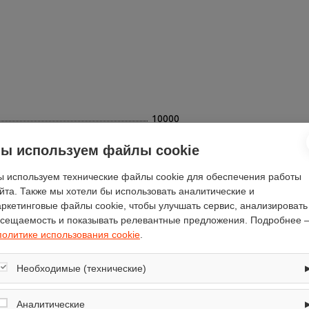
10000
3850
ы используем файлы cookie
133
есть
 используем технические файлы cookie для обеспечения работы
йта. Также мы хотели бы использовать аналитические и
Vectra
ркетинговые файлы cookie, чтобы улучшать сервис, анализировать
VACH-36 RN1RB3
сещаемость и показывать релевантные предложения. Подробнее 
85.7
политике использования cookie
.
есть
11500
Необходимые (технические)
2650
Обеспечивают корректную работу сайта: оформление заказа, корзина,
вход в личный кабинет. Без них основные функции могут быть
Аналитические
24.3