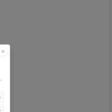
✕
—
▶
▶