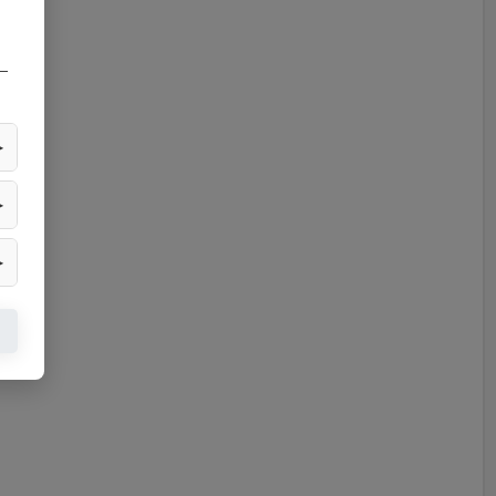
—
▶
▶
▶