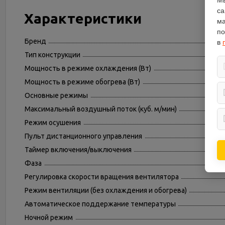
Мы
са
Характеристики
ма
по
Бренд
в
Тип конструкции
Мощность в режиме охлаждения (Вт)
Мощность в режиме обогрева (Вт)
Основные режимы
Максимальный воздушный поток (куб. м/мин)
Режим осушения
Пульт дистанционного управления
Таймер включения/выключения
Фаза
Регулировка скорости вращения вентилятора
Режим вентиляции (без охлаждения и обогрева)
Автоматическое поддержание температуры
Ночной режим