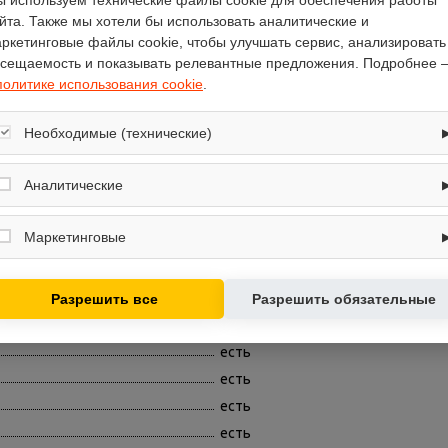
 используем технические файлы cookie для обеспечения работы
йта. Также мы хотели бы использовать аналитические и
ркетинговые файлы cookie, чтобы улучшать сервис, анализировать
сещаемость и показывать релевантные предложения. Подробнее 
almacom
политике использования cookie
.
настенная сплит-система
Необходимые (технические)
2500
2700
Обеспечивают корректную работу сайта: оформление заказа, корзина,
вход в личный кабинет. Без них основные функции могут быть
Аналитические
охлаждение / обогрев
недоступны.
Собирают обезличенную информацию о посещениях и использовании
6.67
сайта (например, счётчики аналитики), помогают улучшать интерфейс и
Маркетинговые
есть
контент.
Используются для показа релевантных рекламных предложений на
есть
основе ваших интересов.
есть
Разрешить все
Разрешить обязательные
однофазный
есть
есть
есть
есть