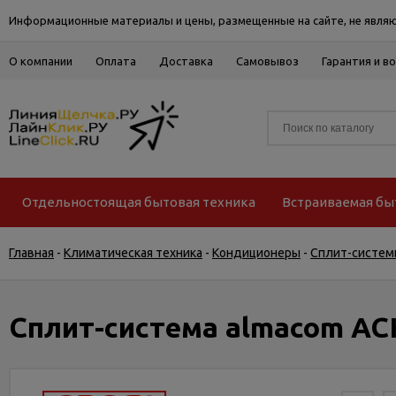
Информационные материалы и цены, размещенные на сайте, не являю
О компании
Оплата
Доставка
Самовывоз
Гарантия и в
Отдельностоящая бытовая техника
Встраиваемая бы
Главная
-
Климатическая техника
-
Кондиционеры
-
Сплит-систем
Сплит-система almacom AC