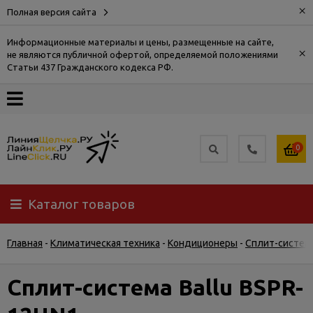
×
Полная версия сайта
Информационные материалы и цены, размещенные на сайте,
×
не являются публичной офертой, определяемой положениями
О
Статьи 437 Гражданского кодекса РФ.
компании
Оплата
0
Доставка
Каталог товаров
Самовывоз
Главная
-
Климатическая техника
-
Кондиционеры
-
Сплит-систем
Гарантия
и
возврат
Сплит-система Ballu BSPR-