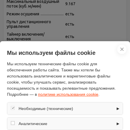
Максимальный воздушный
9.167
поток (куб. м/мин)
Режим осушения
есть
Пульт дистанционного
есть
управления
Таймер включения/
есть
выключения
Тип хладагента
R 410A
✕
Мы используем файлы cookie
Фаза
однофазный
Регулировка скорости
Мы используем технические файлы cookie для
есть
вращения вентилятора
обеспечения работы сайта. Также мы хотели бы
Режим вентиляции (без
использовать аналитические и маркетинговые файлы
есть
охлаждения и обогрева)
cookie, чтобы улучшать сервис, анализировать
Автоматическое
посещаемость и показывать релевантные предложения.
есть
поддержание температуры
Подробнее — в
политике использования cookie
.
Самодиагностика
есть
неисправностей
Необходимые (технические)
▶
Ночной режим
есть
Обеспечивают корректную работу сайта: оформление
Возможность регулировки
заказа, корзина, вход в личный кабинет. Без них основные
Аналитические
▶
направления воздушного
есть
функции могут быть недоступны.
потока