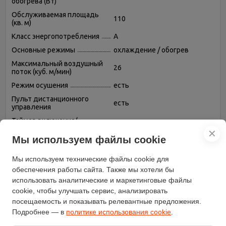
обогрева (Вт)
Обслуживаемая площадь
110
(кв. м)
Класс энергопотребления
A
Основные режимы
охлаждение / обогрев
Максимальный воздушный
26
поток (куб. м/мин)
Режим осушения
есть
Пульт дистанционного
есть
управления
Таймер включения/
есть
выключения
✕
Мы используем файлы cookie
Тип хладагента
R 32
Фаза
трехфазный
Мы используем технические файлы cookie для
Регулировка скорости
обеспечения работы сайта. Также мы хотели бы
есть
вращения вентилятора
использовать аналитические и маркетинговые файлы
cookie, чтобы улучшать сервис, анализировать
Режим вентиляции (без
есть
охлаждения и обогрева)
посещаемость и показывать релевантные предложения.
Подробнее — в
политике использования cookie
.
Автоматическое
есть
поддержание температуры