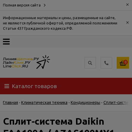
×
Полная версия сайта
Информационные материалы и цены, размещенные на сайте,
×
не являются публичной офертой, определяемой положениями
О
Статьи 437 Гражданского кодекса РФ.
компании
Оплата
0
Доставка
Каталог товаров
Самовывоз
Главная
-
Климатическая техника
-
Кондиционеры
-
Сплит-систем
Гарантия
и
возврат
Сплит-система Daikin