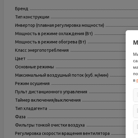
Бренд
Тип конструкции
Инвертор (плавная регулировка мощности)
Мощность в режиме охлаждения (Вт)
М
Мощность в режиме обогрева (Вт)
Класс энергопотребления
Мы
Цвет
са
Основные режимы
ма
по
Максимальный воздушный поток (куб. м/мин)
в
Режим осушения
Пульт дистанционного управления
Таймер включения/выключения
Тип хладагента
Фаза
Фильтры тонкой очистки воздуха
Регулировка скорости вращения вентилятора