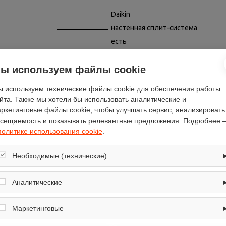
Daikin
настенная сплит-система
есть
5000
ы используем файлы cookie
5800
A++
 используем технические файлы cookie для обеспечения работы
серебристый
йта. Также мы хотели бы использовать аналитические и
охлаждение / обогрев
ркетинговые файлы cookie, чтобы улучшать сервис, анализировать
сещаемость и показывать релевантные предложения. Подробнее 
13.5
политике использования cookie
.
есть
есть
Необходимые (технические)
есть
Обеспечивают корректную работу сайта: оформление заказа, корзина,
R 32
вход в личный кабинет. Без них основные функции могут быть
Аналитические
недоступны.
однофазный
Собирают обезличенную информацию о посещениях и использовании
есть
сайта (например, счётчики аналитики), помогают улучшать интерфейс и
Маркетинговые
контент.
есть
Используются для показа релевантных рекламных предложений на