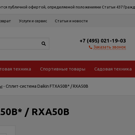
тся публичной офертой, определяемой положениями Статьи 437 Гражд
озврат
Услуги и сервис
Статьи и новости
+7 (495) 021-19-03
Заказать звонок
товая техника
Спортивные товары
Садовая техника
ы
-
Сплит-система Daikin FTXA50B* / RXA50B
A50B* / RXA50B