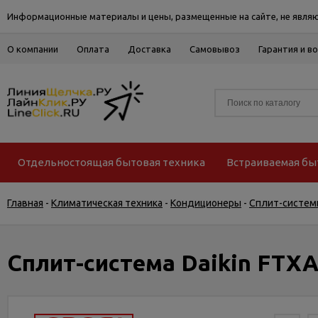
Информационные материалы и цены, размещенные на сайте, не являю
О компании
Оплата
Доставка
Самовывоз
Гарантия и в
Отдельностоящая бытовая техника
Встраиваемая бы
Главная
-
Климатическая техника
-
Кондиционеры
-
Сплит-систем
Сплит-система Daikin FTX