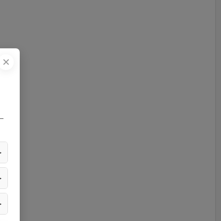
✕
—
▶
▶
▶