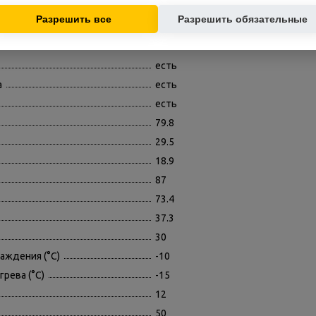
есть
основе ваших интересов.
Разрешить все
Разрешить обязательные
есть
есть
есть
а
есть
есть
79.8
29.5
18.9
87
73.4
37.3
30
аждения (°C)
-10
рева (°C)
-15
12
50