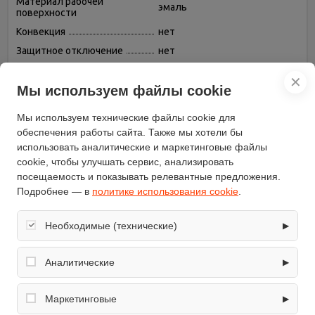
Материал рабочей
эмаль
поверхности
Конвекция
нет
Защитное отключение
нет
Духовка
газовая
✕
Дверца
Мы используем файлы cookie
откидная
Газовых конфорок
4
Мы используем технические файлы cookie для
Газ-контроль конфорок
нет
обеспечения работы сайта. Также мы хотели бы
Газ-контроль духовки
есть
использовать аналитические и маркетинговые файлы
cookie, чтобы улучшать сервис, анализировать
Цвет
белый
посещаемость и показывать релевантные предложения.
Управление
механическое
Подробнее — в
политике использования cookie
.
Глубина (см)
60
Ширина (см)
60
Необходимые (технические)
▶
Бренд
De Luxe
Обеспечивают корректную работу сайта: оформление
Высота (см)
85
заказа, корзина, вход в личный кабинет. Без них основные
Аналитические
▶
функции могут быть недоступны.
Варочная панель
газовая
Собирают обезличенную информацию о посещениях и
Количество стекол дверцы
использовании сайта (например, счётчики аналитики),
Маркетинговые
▶
два
духовки
помогают улучшать интерфейс и контент.