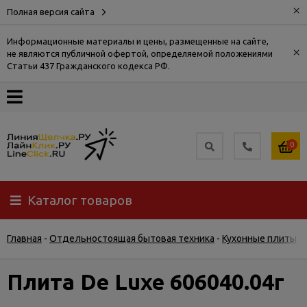
×
Полная версия сайта
Информационные материалы и цены, размещенные на сайте,
×
не являются публичной офертой, определяемой положениями
О
Статьи 437 Гражданского кодекса РФ.
компании
Оплата
0
Доставка
Каталог товаров
Самовывоз
Главная
-
Отдельностоящая бытовая техника
-
Кухонные плиты
-
Гарантия
и
возврат
Плита De Luxe 606040.04г