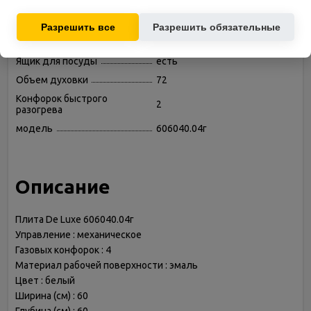
Используются для показа релевантных рекламных
Очистка
традиционная
предложений на основе ваших интересов.
Разрешить все
Разрешить обязательные
Блокировка панели
нет
управления
Ящик для посуды
есть
Объем духовки
72
Конфорок быстрого
2
разогрева
модель
606040.04г
Описание
Плита De Luxe 606040.04г
Управление : механическое
Газовых конфорок : 4
Материал рабочей поверхности : эмаль
Цвет : белый
Ширина (см) : 60