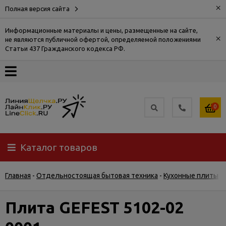
×
Полная версия сайта
Информационные материалы и цены, размещенные на сайте,
×
не являются публичной офертой, определяемой положениями
О
Статьи 437 Гражданского кодекса РФ.
компании
Оплата
0
Доставка
Каталог товаров
Самовывоз
Главная
-
Отдельностоящая бытовая техника
-
Кухонные плиты
-
Гарантия
и
возврат
Плита GEFEST 5102-02