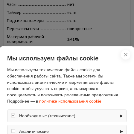
Часы
нет
Таймер
есть
Подсветка камеры
есть
Переключатели
поворотные
Материал рабочей
эмаль
поверхности
Конвекция
нет
✕
Мы используем файлы cookie
Защитное отключение
нет
Духовка
электрическая
Мы используем технические файлы cookie для
Дверца
откидная
обеспечения работы сайта. Также мы хотели бы
Гриль
есть, электрический
использовать аналитические и маркетинговые файлы
cookie, чтобы улучшать сервис, анализировать
Газовых конфорок
4
посещаемость и показывать релевантные предложения.
Газ-контроль конфорок
нет
Подробнее — в
политике использования cookie
.
Вертел
есть
Цвет
коричневый
Необходимые (технические)
▶
Управление
механическое
Обеспечивают корректную работу сайта: оформление
Глубина (см)
58.5
заказа, корзина, вход в личный кабинет. Без них основные
Аналитические
▶