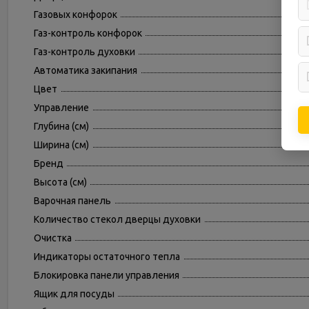
Газовых конфорок
Газ-контроль конфорок
Газ-контроль духовки
Автоматика закипания
Цвет
Управление
Глубина (см)
Ширина (см)
Бренд
Высота (см)
Варочная панель
Количество стекол дверцы духовки
Очистка
Индикаторы остаточного тепла
Блокировка панели управления
Ящик для посуды