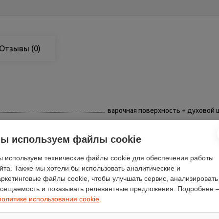
Отзывы
(0)
варочная поверхность + духовой
нет
есть
ы используем файлы cookie
поворотные
 используем технические файлы cookie для обеспечения работы
эмаль
йта. Также мы хотели бы использовать аналитические и
нет
ркетинговые файлы cookie, чтобы улучшать сервис, анализировать
сещаемость и показывать релевантные предложения. Подробнее 
нет
политике использования cookie
.
газовая
откидная