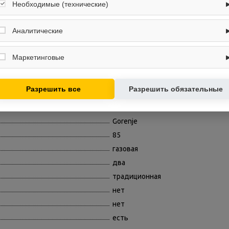
Необходимые (технические)
4
Обеспечивают корректную работу сайта: оформление заказа, корзина,
нет
вход в личный кабинет. Без них основные функции могут быть
Аналитические
есть
недоступны.
Собирают обезличенную информацию о посещениях и использовании
нет
сайта (например, счётчики аналитики), помогают улучшать интерфейс и
Маркетинговые
контент.
белый
Используются для показа релевантных рекламных предложений на
механическое
основе ваших интересов.
Разрешить все
Разрешить обязательные
60
50
Gorenje
85
газовая
два
традиционная
нет
нет
есть