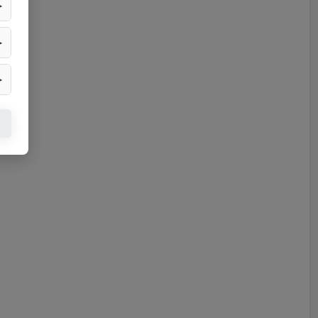
▶
▶
▶