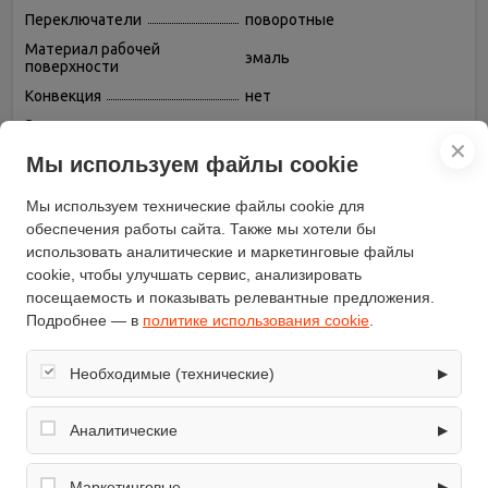
Переключатели
поворотные
Материал рабочей
эмаль
поверхности
Конвекция
нет
Защитное отключение
нет
✕
Духовка
газовая
Мы используем файлы cookie
Дверца
откидная
Мы используем технические файлы cookie для
Газовых конфорок
4
обеспечения работы сайта. Также мы хотели бы
Газ-контроль конфорок
нет
использовать аналитические и маркетинговые файлы
Цвет
белый
cookie, чтобы улучшать сервис, анализировать
посещаемость и показывать релевантные предложения.
Управление
механическое
Подробнее — в
политике использования cookie
.
Глубина (см)
60
Ширина (см)
50
Необходимые (технические)
▶
Бренд
Gorenje
Обеспечивают корректную работу сайта: оформление
Высота (см)
85
заказа, корзина, вход в личный кабинет. Без них основные
Аналитические
▶
функции могут быть недоступны.
Варочная панель
газовая
Собирают обезличенную информацию о посещениях и
Количество стекол дверцы
использовании сайта (например, счётчики аналитики),
Маркетинговые
два
▶