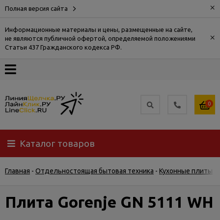
×
Полная версия сайта
Информационные материалы и цены, размещенные на сайте,
×
не являются публичной офертой, определяемой положениями
О
Статьи 437 Гражданского кодекса РФ.
компании
Оплата
0
Доставка
Каталог товаров
Самовывоз
Главная
-
Отдельностоящая бытовая техника
-
Кухонные плиты
-
Гарантия
и
возврат
Плита Gorenje GN 5111 WH