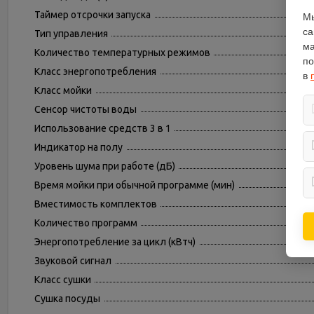
Таймер отсрочки запуска
Мы
са
Тип управления
ма
Количество температурных режимов
по
Класс энергопотребления
в
Класс мойки
Сенсор чистоты воды
Использование средств 3 в 1
Индикатор на полу
Уровень шума при работе (дБ)
Время мойки при обычной программе (мин)
Вместимость комплектов
Количество программ
Энергопотребление за цикл (кВтч)
Звуковой сигнал
Класс сушки
Сушка посуды