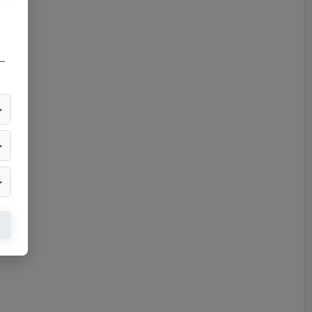
—
▶
▶
▶