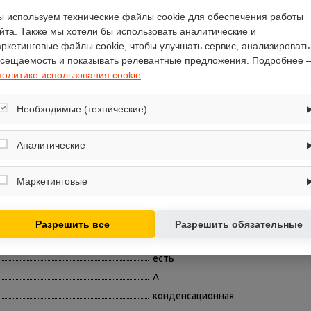
есть, от 1 до 24 часов
 используем технические файлы cookie для обеспечения работы
йта. Также мы хотели бы использовать аналитические и
электронное
ркетинговые файлы cookie, чтобы улучшать сервис, анализировать
4
сещаемость и показывать релевантные предложения. Подробнее 
A++
политике использования cookie
.
A
есть
Необходимые (технические)
есть
Обеспечивают корректную работу сайта: оформление заказа, корзина,
вход в личный кабинет. Без них основные функции могут быть
Аналитические
луч
недоступны.
45
Собирают обезличенную информацию о посещениях и использовании
сайта (например, счётчики аналитики), помогают улучшать интерфейс и
Маркетинговые
195
контент.
9
Используются для показа релевантных рекламных предложений на
основе ваших интересов.
8
Разрешить все
Разрешить обязательные
0.7
есть
A
конденсационная